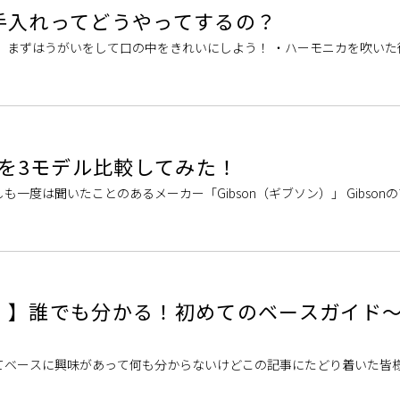
手入れってどうやってするの？
 まずはうがいをして口の中をきれいにしよう！ ・ハーモニカを吹いた
しまうので、お手入れは必ず行 […]
-45を3モデル比較してみた！
一度は聞いたことのあるメーカー「Gibson（ギブソン）」 Gibson
憧れのモデル「J- […]
！】誰でも分かる！初めてのベースガイド
類編～
てベースに興味があって何も分からないけどこの記事にたどり着いた皆様
す！！ 今回は皆様にベースの種類 […]