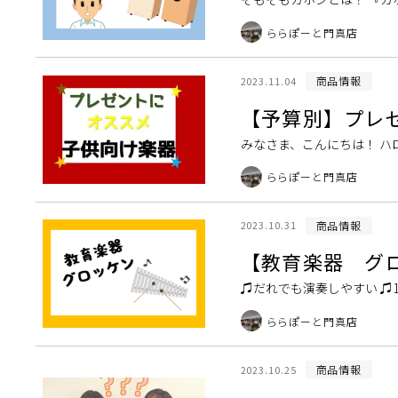
て、だいたいどこかの面には穴
ららぽーと門真店
商品情報
2023.11.04
【予算別】プレ
みなさま、こんにちは！ ハ
ことで、お子様向けのプレゼ
ららぽーと門真店
商品情報
2023.10.31
【教育楽器 グ
♫だれでも演奏しやすい ♫
で「鐘（Glocken）を鳴らすもの
ららぽーと門真店
商品情報
2023.10.25