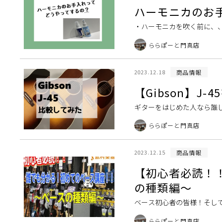
ハーモニカのお
・ハーモニカを吹く前に、、
分があるとサビにつながって
ららぽーと門真店
商品情報
2023.12.18
【Gibson】J
ギターをはじめた人なら誰しも
ィックギターの中でも定番かつ
ららぽーと門真店
商品情報
2023.12.15
【初心者必読！
の種
ベース初心者の皆様！そし
ちは！！ベース担当の中尾で
ららぽーと門真店