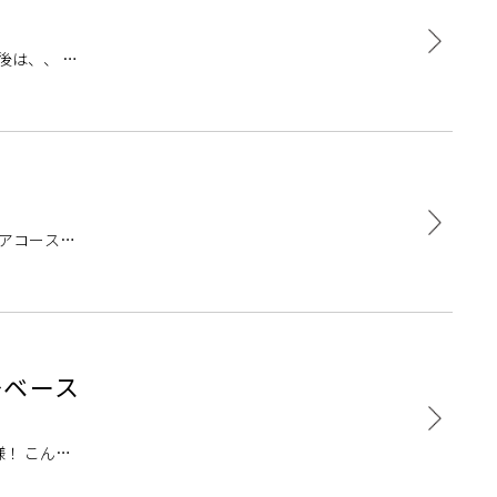
後は、、 水
のアコーステ
～ベース
！ こんに