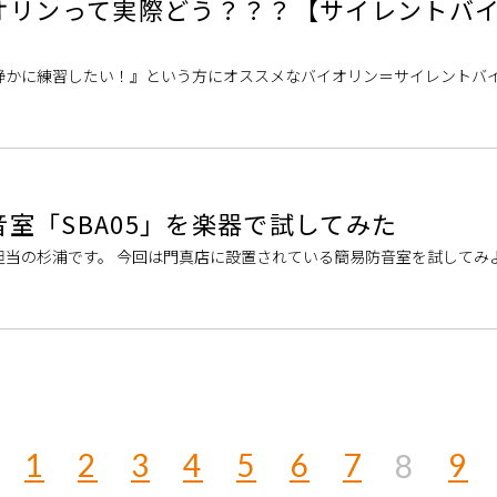
オリンって実際どう？？？【サイレントバ
静かに練習したい！』という方にオススメなバイオリン＝サイレントバ
？ 実際にスタッフが感じた、楽器 […]
防音室「SBA05」を楽器で試してみた
担当の杉浦です。 今回は門真店に設置されている簡易防音室を試してみ
易防音室には防音マットと吸音パネ […]
1
2
3
4
5
6
7
9
8