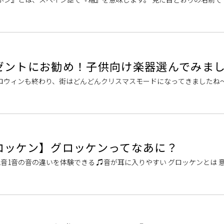
が空いております！ 中を覗 […]
ゼントにお勧め！子供向け楽器選んでみま
ロウィンも終わり、街はどんどんクリスマスモードになってきましたね～
ントにお勧めな楽器を選んでみま […]
ロッケン】グロッケンってなあに？
1音1音の音の違いを体験できる ♫音が耳に入りやすい グロッケンとは 意
（Spiel […]