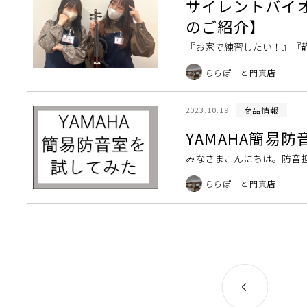
サイレントバイ
のご紹介】
『お家で練習したい！』『
う楽器はご存知でしょうか？
ららぽーと門真店
商品情報
2023.10.19
YAMAHA簡易
みなさまこんにちは。防音
ます。 ちなみに門真店の簡
ららぽーと門真店