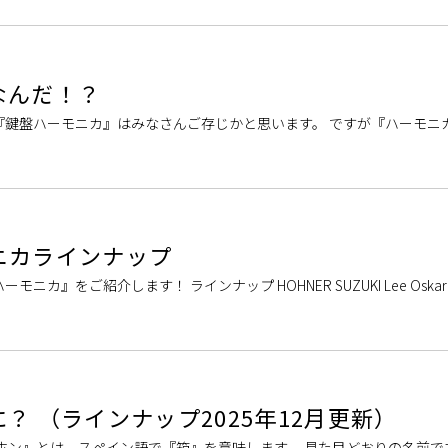
なんだ！？
『鍵盤ハーモニカ』はみなさんご存じかと思います。 ですが『ハーモニ
にくいかもしれません、、。 ・ど […]
ニカラインナップ
』をご紹介します！ ラインナップ HOHNER SUZUKI Lee Oskar S.Y
？ （ラインナップ2025年12月更新）
ホン』とは、スペイン語で『箱』を意味します。 見た目どおりの名前で