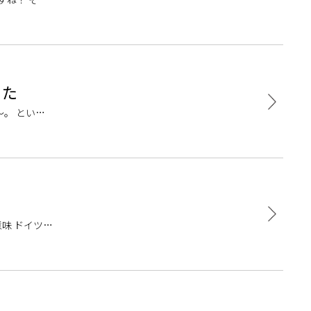
した
。 という
味 ドイツ語