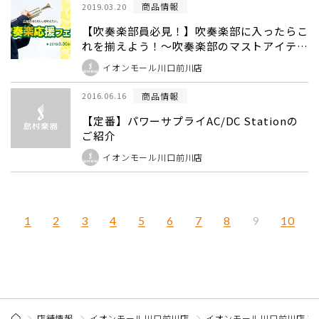
商品情報
2019.03.20
【吹奏楽部員必見！】吹奏楽部に入ったらこ
れを揃えよう！～吹奏楽部のマストアイテム
編～
イオンモール川口前川店
商品情報
2016.06.16
【定番】パワーサプライAC/DC Stationの
ご紹介
イオンモール川口前川店
1
2
3
4
5
6
7
8
10
9
店舗情報
イオンモール川口前川店
イオンモール川口前川店 記