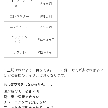
アコースティック
約1ヵ月
ギター
エレキギター
約1ヵ月
エレキベース
約2ヵ月
クラシック
約1～2ヵ月
ギター
ウクレレ
約2～3ヵ月
※上記はおおよその目安です。一日に弾く時間が多ければ多い
ほど弦交換のサイクルは短くなります。
もし弦交換をしなかったら、、、
弦が錆びる、劣化する
良い音で演奏できない
チューニングが安定しない
フレットの摩耗を早めてしまう