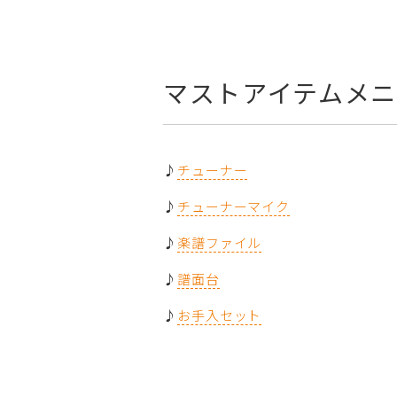
マストアイテムメ
♪
チューナー
♪
チューナーマイク
♪
楽譜ファイル
♪
譜面台
♪
お手入セット