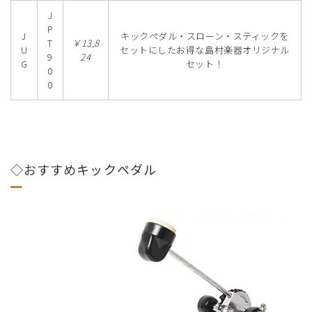
J
P
J
キックペダル・スローン・スティックを
T
￥13,8
U
セットにしたお得な島村楽器オリジナル
9
24
G
セット！
0
0
◇おすすめキックペダル