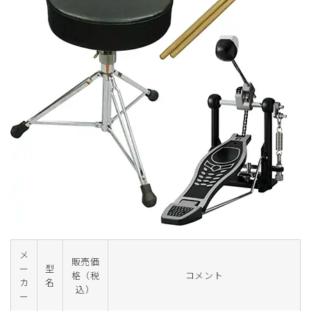
メ
販売価
ー
型
格（税
コメント
カ
名
込）
ー