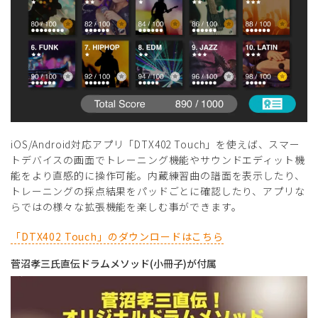
iOS/Android対応アプリ「DTX402 Touch」を使えば、スマー
トデバイスの画⾯でトレーニング機能やサウンドエディット機
能をより直感的に操作可能。内蔵練習曲の譜⾯を表⽰したり、
トレーニングの採点結果をパッドごとに確認したり、アプリな
らではの様々な拡張機能を楽しむ事ができます。
「DTX402 Touch」のダウンロードはこちら
菅沼孝三⽒直伝ドラムメソッド(⼩冊⼦)が付属