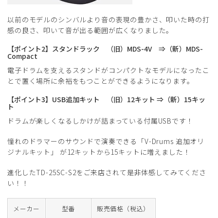
以前のモデルのシンバルより音の表現の豊かさ、叩いた時の打
感の良さ、叩いて音が出る範囲が広くなりました。
【ポイント2】スタンドラック （旧）MDS-4V ⇒（新）MDS-
Compact
電子ドラムを支えるスタンドがコンパクトなモデルになったこ
とで置く場所に余裕をもつことができるようになります。
【ポイント3】USB追加キット （旧）12キット ⇒（新）15キッ
ト
ドラムが楽しくなるしかけが詰まっている付属USBです！
憧れのドラマーのサウンドで演奏できる「V-Drums 追加オリ
ジナルキット」 が12キットから15キットに増えました！
進化したTD-25SC-S2をご来店されて是非体感してみてくださ
い！！
メーカー
型番
販売価格（税込）