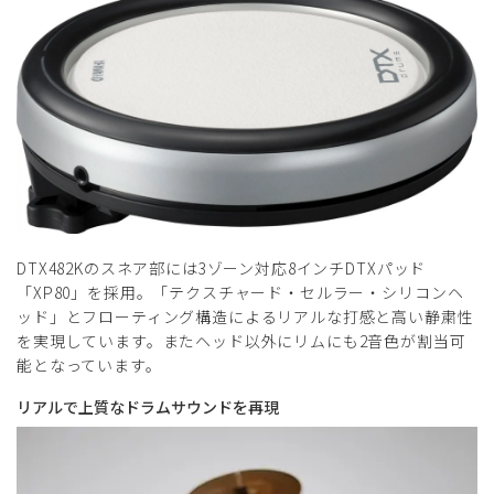
DTX482Kのスネア部には3ゾーン対応8インチDTXパッド
「XP80」を採⽤。「テクスチャード・セルラー・シリコンヘ
ッド」とフローティング構造によるリアルな打感と⾼い静粛性
を実現しています。またヘッド以外にリムにも2⾳⾊が割当可
能となっています。
リアルで上質なドラムサウンドを再現