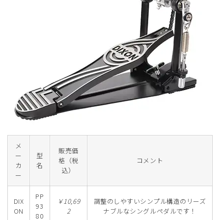
メ
販売価
ー
型
格（税
コメント
カ
名
込）
ー
PP
DIX
￥10,69
調整のしやすいシンプル構造のリーズ
93
ON
2
ナブルなシングルペダルです！
80