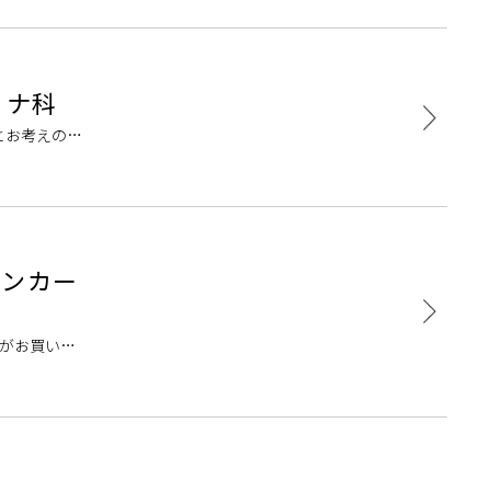
リナ科
とお考えの方
受け付けてお
オンカー
いがお買い得
基本 […]