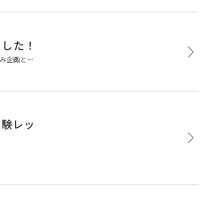
ました！
休み企画とし
。各部、6
体験レッ