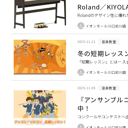
Roland／KI
Rolandのデザイン性に優
た天然木がつなぐ、人とピ
イオンモール川口前川店
ットに、 […]
音楽教室
2025.11.21
冬の短期レッス
「短期レッスン」とは… 入
けでなく、「楽器に興味は
イオンモール川口前川店
へおすすめです！ […]
音楽教室
2025.11.05
『アンサンブル
中！
コンクールやコンテストへ
楽教室では、フルート・サ
イオンモール川口前川店