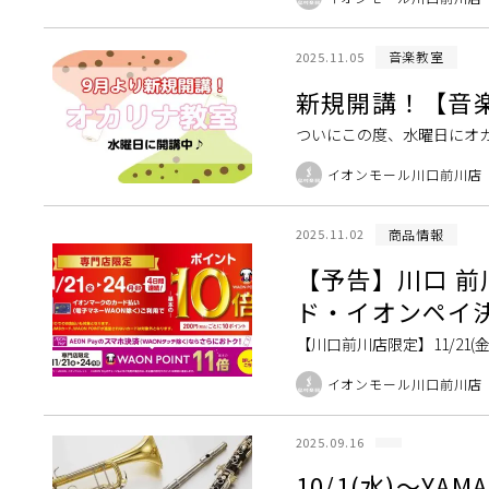
個人レッスンで、皆様 […]
音楽教室
2025.11.05
新規開講！【音楽
ついにこの度、水曜日にオ
や、オカリナの演奏経験が
イオンモール川口前川店
りますので、まずはお […]
商品情報
2025.11.02
【予告】川口 前川
ド・イオンペイ
【川口前川店限定】11/21
です！ 期間中、イオンマーク
イオンモール川口前川店
2025.09.16
10/1(水)〜Y