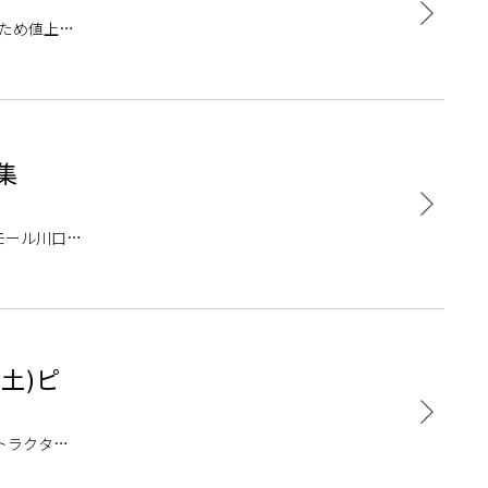
のため値上が
改定対象品
集
ンモール川口前
…]
土)ピ
トラクター
のトータルサ