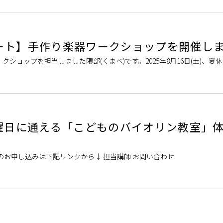
ート】手作り楽器ワークショップを開催し
ショップを担当しました隈部(くまべ)です。2025年8月16日(土)、夏
プ」を開催いたしました！1部ではカスタネットを。2部ではカリンバを
土曜日に通える「こどものバイオリン教室」
のお申し込みは下記リンクから↓ 担当講師 お問い合わせ