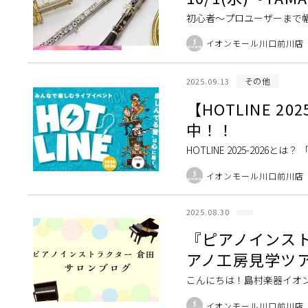
初心者～プロユーザーまで幅
りします！ご検討されてい
イオンモール川口前川店
番（一部） […]
その他
2025.09.13
【HOTLINE 
中！！
HOTLINE 2025-20
川店の魚島です。かつて毎年夏
イオンモール川口前川店
2025.08.30
『ピアノインストラ
アノ工房見学ツ
こんにちは！島村楽器イオ
としてお店の中にある音楽
イオンモール川口前川店