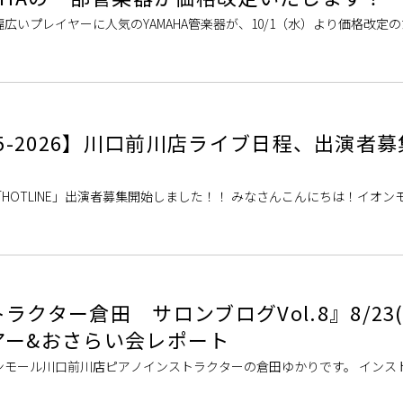
広いプレイヤーに人気のYAMAHA管楽器が、10/1（水）より価格改定
る方は今がご購入のチャンス！人気品番も、店頭在庫ございます。 価格
2025-2026】川口前川店ライブ日程、出演者募
26とは？ 「HOTLINE」出演者募集開始しました！！ みなさんこんにちは！イオ
の大人気イベントだったHOTLINEが、みんなで楽しむライブイベン [
クター倉田 サロンブログVol.8』8/23(
アー&おさらい会レポート
ンモール川口前川店ピアノインストラクターの倉田ゆかりです。 インス
教室でレッスンを行い、店頭ではお客様の楽器・アクセサリーなど音楽