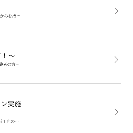
温かみを持っ
げのキャビネ
プ！～
験者の方だ
？」そんな方
スン実施
前川店の音
ンツーマンの