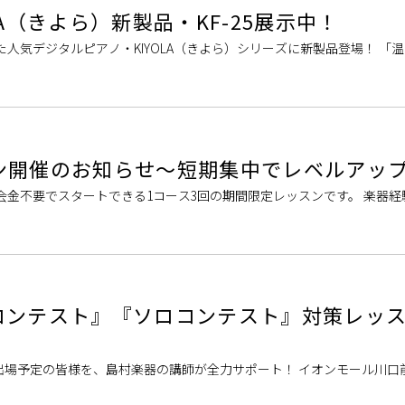
YOLA（きよら）新製品・KF-25展示中！
れた人気デジタルピアノ・KIYOLA（きよら）シリーズに新製品登場！ 「
アノ」をコンセプトに、国内大手家具メーカーによるモダンな家具仕上
ン開催のお知らせ～短期集中でレベルアッ
会金不要でスタートできる1コース3回の期間限定レッスンです。 楽器経
あるけれど、なかなかきっかけがなくて…」「レッスンに通えるかしら
コンテスト』『ソロコンテスト』対策レッ
出場予定の皆様を、島村楽器の講師が全力サポート！ イオンモール川口
ックス・トランペットのレッスンを開講しております。プロの講師がマ