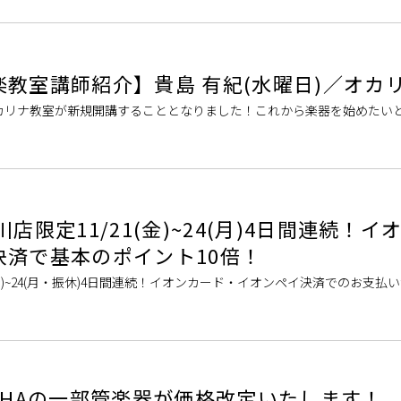
教室講師紹介】貴島 有紀(水曜日)／オカ
カリナ教室が新規開講することとなりました！これから楽器を始めたい
ある方も、一緒にレッスンをはじめてみませんか？体験レッスンも随時
店限定11/21(金)~24(月)4日間連続！イ
決済で基本のポイント10倍！
(金)~24(月・振休)4日間連続！イオンカード・イオンペイ決済でのお支払
のカード払い、AEON Payのスマホ決済でのお支払いでWAONポイントが
AMAHAの一部管楽器が価格改定いたします！