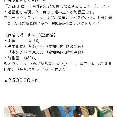
自分で組み立てる防音室
『DIY.M』は、防音性能を必要最低限とすることで、低コスト
と軽量化を実現した、自分で組み立てる防音室です。
フルートやクラリネットなど、音量とサイズの小さい楽器に適
した1人用の簡易防音室で、約0.5畳のコンパクトサイズ。
【価格内訳 すべて税込価格】
・本体 ￥190,000
・基本組立料 ￥33,000 （愛知県内1階の場合）
・基本配送料 ￥30,000 （愛知県内1階の場合）
・総重量 約80kg
※オプション OWP2A吸音材￥13,800 （生産完了につき特別
価格）（吸音パネル1セット2枚入り）
253000
¥
税込