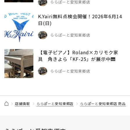
ららぽーと愛知東郷店
K.Yairi無料点検会開催！2026年6月14
日(日)
ららぽーと愛知東郷店
【電子ピアノ】Roland×カリモク家
具 角きよら「KF-25」が展示中🎹
ららぽーと愛知東郷店
店舗情報
ららぽーと愛知東郷店
ららぽーと愛知東郷店 商品情