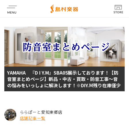
店舗情報
YAMAHA 『D I Y.M』SBA05展示しております！【防
音室まとめページ】新品・中古・買取・防音工事～音
の悩みをいっしょに解決します！※DIY.Ⅿ残り在庫僅少
ららぽーと愛知東郷店
店舗記事一覧