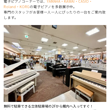
電子ピアノコーナーでは、
YAMAHA・KAWAI・CASIO・
Roland・KORG
の電子ピアノを多数展示中。
専門のスタッフがお客様一人一人にぴったりの一台をご案内致
します。
無料で駐車できる立体駐車場の2Fから館内へ入ってすぐ！