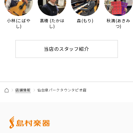
小林(こばや
髙橋 (たかは
森(もり)
秋満(あきみ
し)
し)
つ)
当店のスタッフ紹介
店舗情報
仙台泉パークタウンタピオ店