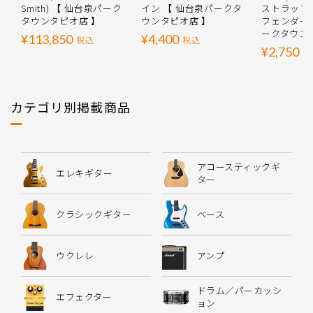
Smith) 【 仙台泉パーク
イン 【 仙台泉パークタ
ストラップ
タウンタピオ店 】
ウンタピオ店 】
フェンダー 
ークタウン
¥113,850
¥4,400
税込
税込
¥2,750
税
カテゴリ別掲載商品
アコースティックギ
エレキギター
ター
クラシックギター
ベース
ウクレレ
アンプ
ドラム／パーカッシ
エフェクター
ョン