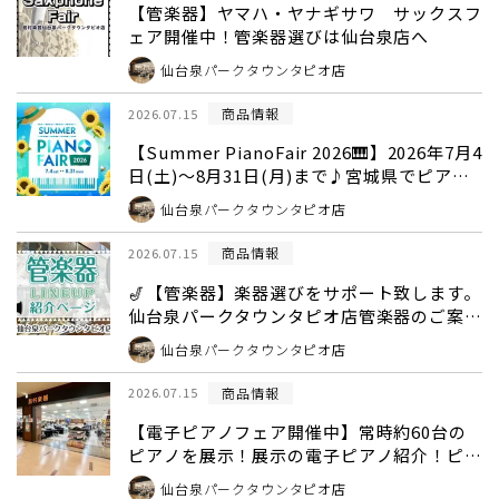
【管楽器】ヤマハ・ヤナギサワ サックスフ
ェア開催中！管楽器選びは仙台泉店へ
仙台泉パークタウンタピオ店
商品情報
2026.07.15
【Summer PianoFair 2026🎹】2026年7月4
日(土)～8月31日(月)まで♪宮城県でピアノ
お探しの方は仙台泉パークタウンタピオ店ま
仙台泉パークタウンタピオ店
で！常時60台以上のピアノを取り揃えてお
ります！
商品情報
2026.07.15
🎷【管楽器】楽器選びをサポート致します。
仙台泉パークタウンタピオ店管楽器のご案内
🎺
仙台泉パークタウンタピオ店
商品情報
2026.07.15
【電子ピアノフェア開催中】常時約60台の
ピアノを展示！展示の電子ピアノ紹介！ピア
ノ選びは仙台泉パークタウンタピオ店へ🎹
仙台泉パークタウンタピオ店