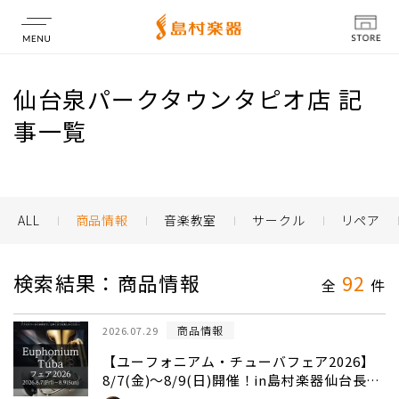
店舗情報
仙台泉パークタウンタピオ店 記
事一覧
ALL
商品情報
音楽教室
サークル
リペア
検索結果：商品情報
92
全
件
商品情報
2026.07.29
【ユーフォニアム・チューバフェア2026】
8/7(金)～8/9(日)開催！in島村楽器仙台長町
モール