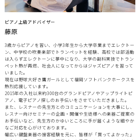
ピアノ上級アドバイザー
藤原
3歳からピアノを習い、小学3年生から大学卒業までエレクトー
ン、中学校の吹奏楽部でトランペットを経験、高校では部活動
は入らずエレクトーンに夢中になり、大学の副科実技でトラン
ペット熱が再燃、社会人になってからはジャズピアノを習って
いました。
現在は野球大好き鷹ガールとして福岡ソフトバンクホークスを
熱烈応援しています。
2015年の入社以来約300台のグランドピアノやアップライトピ
アノ、電子ピアノ探しのお手伝いをさせていただきました。
また、レスナーの先生方とのコミュニケーションを大事にし、
レスナー向けセミナーの企画・開催や生徒様への楽器ご提案の
お手伝いなど、先生方のかゆいところに手が届くような細やか
なご対応を心がけております。
幅広い鍵盤楽器の接客経験を元に、皆様が「買ってよかった」