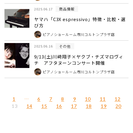
商品情報
2025.06.17
ヤマハ「C3X espressivo」特徴・比較・選
び方
ピアノショールーム市川コルトンプラザ店
その他
2025.06.16
9/13(土)川﨑翔子×ヤクブ・チズマロヴィ
チ アフタヌーンコンサート開催
ピアノショールーム市川コルトンプラザ店
1
…
6
7
8
9
10
11
12
14
15
16
17
18
19
20
13