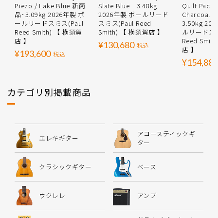
Piezo / Lake Blue 新商
Slate Blue 3.48kg
Quilt Packa
品･3.09kg 2026年製 ポ
2026年製 ポールリード
Charcoal 
ールリードスミス(Paul
スミス(Paul Reed
3.50kg 2
Reed Smith) 【 横須賀
Smith) 【 横須賀店 】
ルリードスミ
店 】
Reed Smit
¥130,680
税込
店 】
¥193,600
税込
¥154,880
カテゴリ別掲載商品
アコースティックギ
エレキギター
ター
クラシックギター
ベース
ウクレレ
アンプ