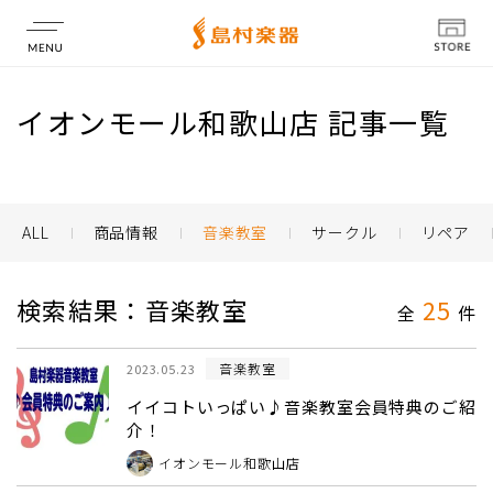
店舗情報
イオンモール和歌山店 記事一覧
ALL
商品情報
音楽教室
サークル
リペア
検索結果：音楽教室
25
全
件
音楽教室
2023.05.23
イイコトいっぱい♪音楽教室会員特典のご紹
介！
イオンモール和歌山店