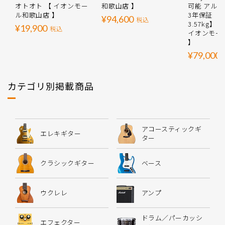
オトオト 【 イオンモー
和歌山店 】
可能 アル
ル和歌山店 】
3年保証 【
¥94,600
税込
3.57kg】
¥19,900
税込
イオンモー
】
¥79,000
カテゴリ別掲載商品
アコースティックギ
エレキギター
ター
クラシックギター
ベース
ウクレレ
アンプ
ドラム／パーカッシ
エフェクター