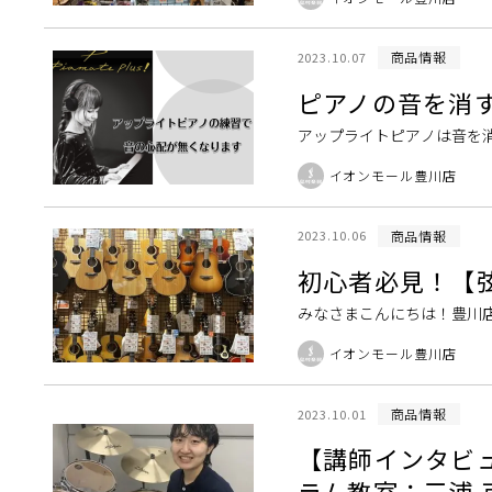
で何かとよく出てく […]
商品情報
2023.10.07
ピアノの音を消
アップライトピアノは音を
アノがいいなと思っている
イオンモール豊川店
ら小さい音まで自在な […]
商品情報
2023.10.06
初心者必見！【
みなさまこんにちは！豊川
介します！ この記事を書い
イオンモール豊川店
スティックギター […]
商品情報
2023.10.01
【講師インタビ
ラム教室：三浦 