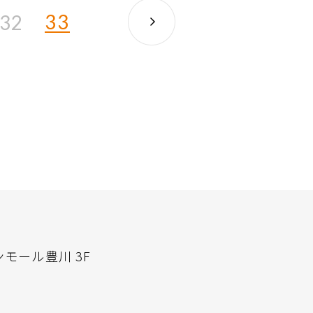
33
32
ンモール豊川 3F