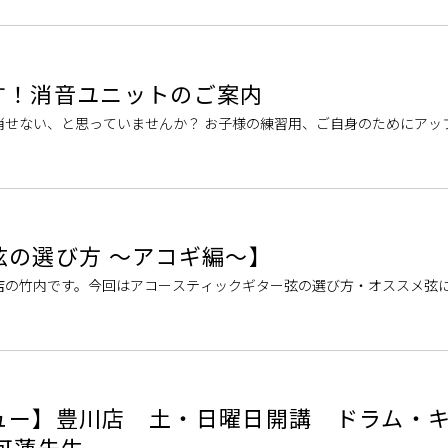
す！消音ユニットのご案内
消せない、と思っていませんか？ お子様の練習用、ご自身のためにアッ
けれど、周りへの音が心配…とお悩みの方は多いのではないでしょうか
弦の選び方 ～アコギ編～】
店の竹内です。今回はアコースティックギター弦の選び方・オススメ弦
た人 ギター担当：竹内 初めての弦選びお手伝いします！ 弦の素材・
ュー】豊川店 土・日曜日開講 ドラム・
可蓮先生