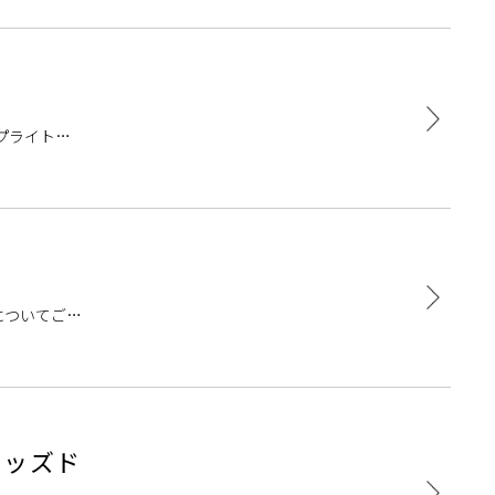
プライトピ
。大きい音か
についてご紹
特徴 アコー
キッズド