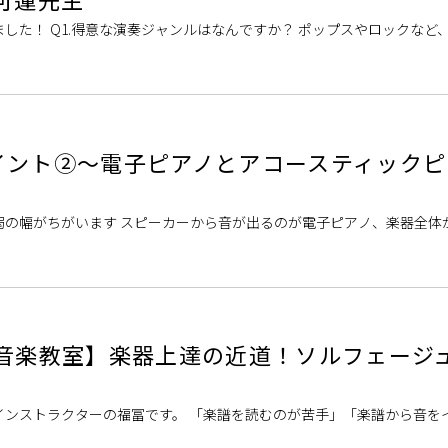
した！ Q1.得意な演奏ジャンルはなんですか？ ポップスやロックなど
Q2.ドラムを始めたきっかけは？ 幼い頃から音楽が大好きで、学生の頃
イント②～電子ピアノとアコースティックピ
弱の幅がちがいます スピーカーから音が出るのが電子ピアノ、楽器全体
す 電子ピアノは鍵盤の動きをセンサーが感知し、それに応じてあらかじ
の音楽教室】楽器上達の近道！ソルフェージ
インストラクターの福冨です。 「楽譜を読むのが苦手」「楽譜から音を
コピがしたい！」そんな方に、当店で新しく開講した「ソルフェージュ