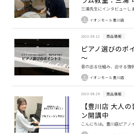
三浦先生にインタビューしま
演奏を得意としています。 
イオンモール豊川店
の大倉く […]
商品情報
2023.09.12
ピアノ選びのポ
～
音の出る仕組み、出せる強
アコースティックピアノで
イオンモール豊川店
た音がスピーカーから […]
商品情報
2023.08.29
【豊川店 大人
ン開講中
こんにちは。豊川店ピアノ
きるようになりたい」「耳