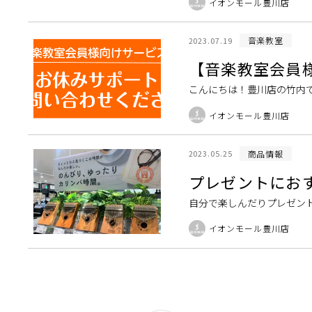
イオンモール豊川店
紹介です。ところで […]
音楽教室
2023.07.19
【音楽教室会員
こんにちは！豊川店の竹内
ております。突然の急用や
イオンモール豊川店
トとは 島村楽器ミ […]
商品情報
2023.05.25
プレゼントにお
自分で楽しんだりプレゼント
いて演奏するアフリカの楽
イオンモール豊川店
挑戦する方にもわか […]