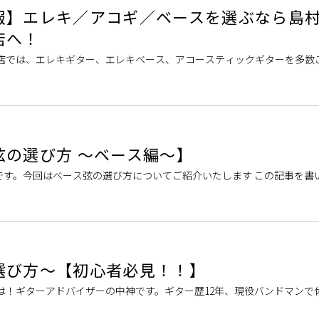
報】エレキ／アコギ／ベースを選ぶなら島
店へ！
当店では、エレキギター、エレキベース、アコースティックギターを多数
りの楽器選びをお手伝いさせて頂きます！お気軽にご相談ください。 担
弦の選び方 ～ベース編～】
です。今回はベース弦の選び方についてご紹介いたします この記事を書
選びお手伝いいたします！ 弦の素材について 「弦」といっても実はい
選び方～【初心者必見！！】
は！ギターアドバイザーの中神です。ギター歴12年、現役バンドマンで
的に活動しています！！楽しいギターライフ、送れてますか？今回はギ