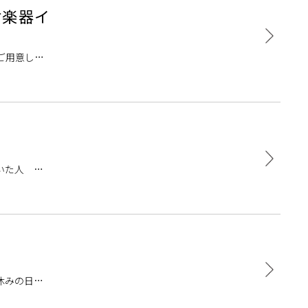
村楽器イ
ご用意して
当スタッフ
いた人 ギ
ろいろな種
休みの日は
ターを弾く上