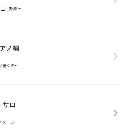
、主に邦楽の
、関ジャニ∞
アノ編
が響くのが
め録音され
ュサロ
イメージで
コース」のご