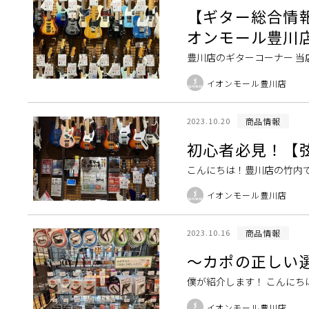
【ギター総合情
オンモール豊川
豊川店のギターコーナー 
おります！お客様にぴった
イオンモール豊川店
のご紹介 豊川店のス […]
商品情報
2023.10.20
初心者必見！【
こんにちは！豊川店の竹内
ター担当：竹内 初めての弦
イオンモール豊川店
類があります。代表 […]
商品情報
2023.10.16
～カポの正しい
僕が紹介します！ こんにち
ボーカルギターとして勢力
イオンモール豊川店