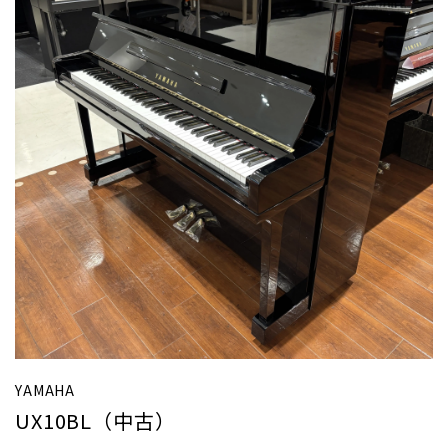
YAMAHA
UX10BL（中古）