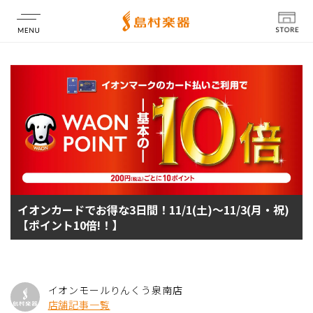
店舗情報
イオンカードでお得な3日間！11/1(土)～11/3(月・祝)
【ポイント10倍!！】
イオンモールりんくう泉南店
店舗記事一覧