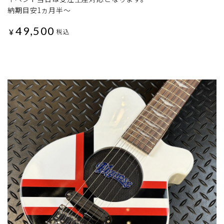
納期目安1ヵ月半～
49,500
¥
税込