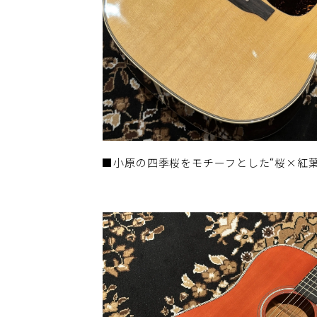
■小原の四季桜をモチーフとした“桜×紅葉“の2