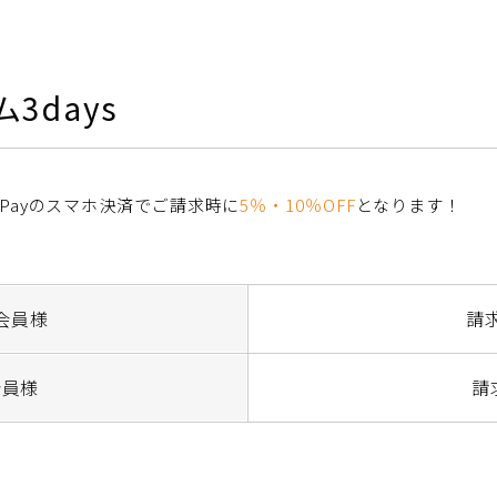
3days
Payのスマホ決済でご請求時に
5％・10％OFF
となります！
会員様
請求
会員様
請