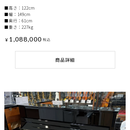
■高さ：122cm
■幅：149cm
■奥行：61cm
■重さ：227kg
1,088,000
¥
税込
商品詳細