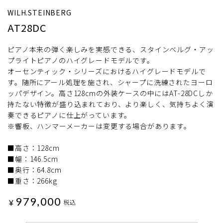
WILH.STEINBERG
AT28DC
ピアノ本来の弾く楽しみを実感できる、スタインベルグ・アッ
プライトピアノのハイグレードモデルです。
オーセンティック・シリーズにおけるハイグレードモデルで
す。随所にアール処理を施され、シャープに洗練されたヨーロ
ッパデザイン。高さ128cmの外装ケースの中にはAT-28DCしか
持たない特徴が盛り込まれており、より楽しく、気持ちよく演
奏できるピアノに仕上がっています。
※響板、ハンマーメーカーは変更する場合があります。
■高さ：128cm
■幅：146.5cm
■奥行：64.8cm
■重さ：266kg
979,000
¥
税込