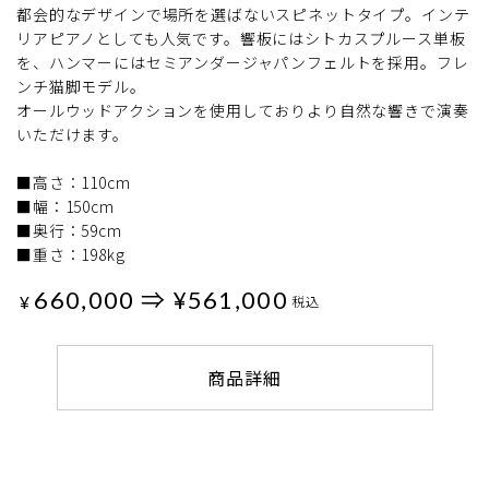
都会的なデザインで場所を選ばないスピネットタイプ。インテ
リアピアノとしても人気です。響板にはシトカスプルース単板
を、ハンマーにはセミアンダージャパンフェルトを採用。フレ
ンチ猫脚モデル。
オールウッドアクションを使用しておりより自然な響きで演奏
いただけます。
■高さ：110cm
■幅：150cm
■奥行：59cm
■重さ：198kg
660,000 ⇒ ¥561,000
¥
税込
商品詳細