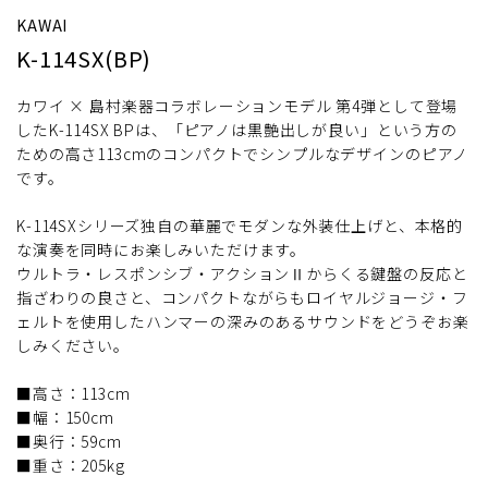
KAWAI
K-114SX(BP)
カワイ × 島村楽器コラボレーションモデル 第4弾として登場
したK-114SX BPは、「ピアノは黒艶出しが良い」という方の
ための高さ113cmのコンパクトでシンプルなデザインのピアノ
です。
K-114SXシリーズ独自の華麗でモダンな外装仕上げと、本格的
な演奏を同時にお楽しみいただけます。
ウルトラ・レスポンシブ・アクションⅡからくる鍵盤の反応と
指ざわりの良さと、コンパクトながらもロイヤルジョージ・フ
ェルトを使用したハンマーの深みのあるサウンドをどうぞお楽
しみください。
■高さ：113cm
■幅：150cm
■奥行：59cm
■重さ：205kg