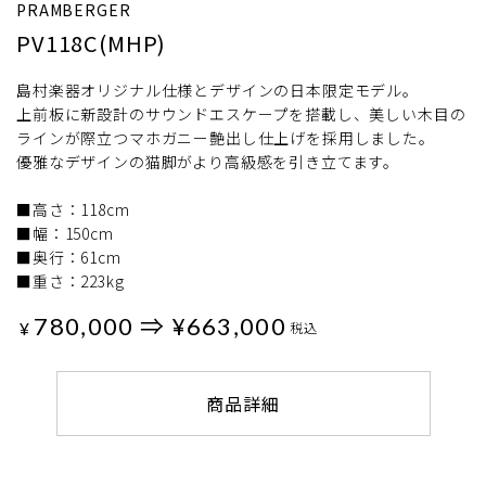
PRAMBERGER
PV118C(MHP)
島村楽器オリジナル仕様とデザインの日本限定モデル。
上前板に新設計のサウンドエスケープを搭載し、美しい木目の
ラインが際立つマホガニー艶出し仕上げを採用しました。
優雅なデザインの猫脚がより高級感を引き立てます。
■高さ：118cm
■幅：150cm
■奥行：61cm
■重さ：223kg
780,000 ⇒ ¥663,000
¥
税込
商品詳細