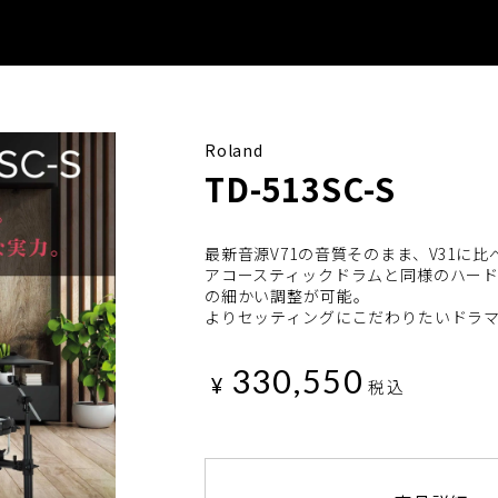
Roland
TD-513SC-S
最新音源V71の音質そのまま、V31に比
アコースティックドラムと同様のハー
の細かい調整が可能。
よりセッティングにこだわりたいドラ
330,550
¥
税込