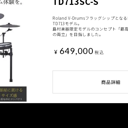
TD713SC-S
Roland V-Drumsフラッグシップ
TD713モデル。
島村楽器限定モデルのコンセプト「最高
の両立」を目指しました。
649,000
¥
税込
商品詳細