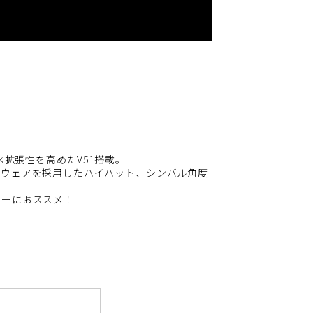
べ拡張性を高めたV51搭載。
ドウェアを採用したハイハット、シンバル角度
マーにおススメ！