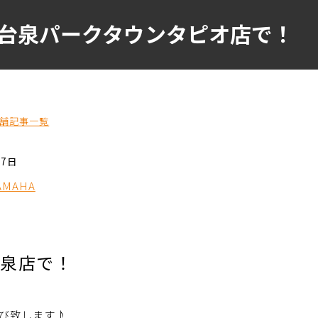
台泉パークタウンタピオ店で！
舗記事一覧
07日
AMAHA
台泉店で！
び致します♪