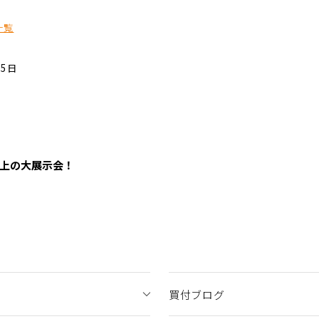
一覧
05日
以上の大展示会！
買付ブログ