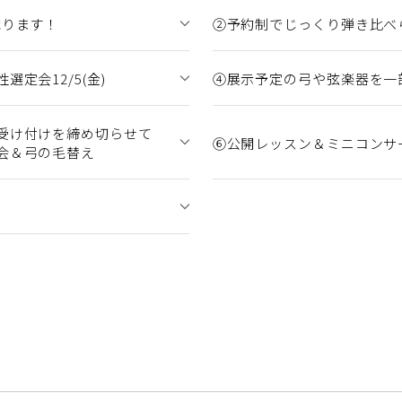
承ります！
②予約制でじっくり弾き比べ
定会12/5(金)
④展示予定の弓や弦楽器を一
受け付けを締め切らせて
⑥公開レッスン＆ミニコンサ
会＆弓の毛替え