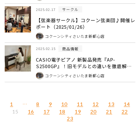
サークル
2025.02.17
【弦楽器サークル】コクーン弦楽団♪開催レ
ポート（2025/01/26）
コクーンシティさいたま新都心店
商品情報
2025.02.15
CASIO電子ピアノ 新製品発売『AP-
S2500GP』！旧モデルとの違いを徹底解
説！
コクーンシティさいたま新都心店
1
…
8
9
10
11
12
13
14
16
17
18
19
20
21
22
15
23