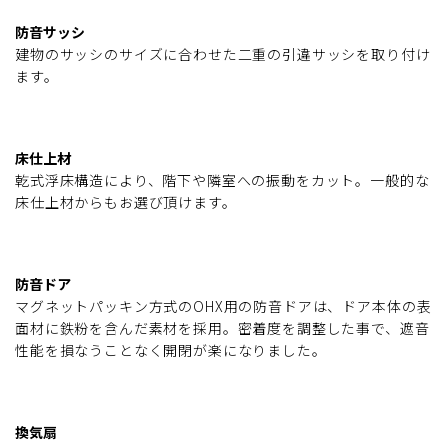
防音サッシ
建物のサッシのサイズに合わせた二重の引違サッシを取り付け
ます。
床仕上材
乾式浮床構造により、階下や隣室への振動をカット。一般的な
床仕上材からもお選び頂けます。
防音ドア
マグネットパッキン方式のOHX用の防音ドアは、ドア本体の表
面材に鉄粉を含んだ素材を採用。密着度を調整した事で、遮音
性能を損なうことなく開閉が楽になりました。
換気扇