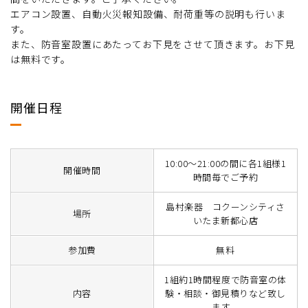
エアコン設置、自動火災報知設備、耐荷重等の説明も行いま
す。
また、防音室設置にあたってお下見をさせて頂きます。お下見
は無料です。
開催日程
10:00～21:00の間に各1組様1
開催時間
時間毎でご予約
島村楽器 コクーンシティさ
場所
いたま新都心店
参加費
無料
1組約1時間程度で防音室の体
内容
験・相談・御見積りなど致し
ます。