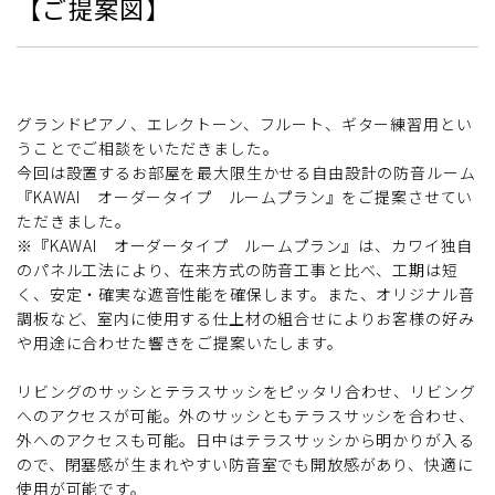
【ご提案図】
グランドピアノ、エレクトーン、フルート、ギター練習用とい
うことでご相談をいただきました。
今回は設置するお部屋を最大限生かせる自由設計の防音ルーム
『KAWAI オーダータイプ ルームプラン』をご提案させてい
ただきました。
※『KAWAI オーダータイプ ルームプラン』は、カワイ独自
のパネル工法により、在来方式の防音工事と比べ、工期は短
く、安定・確実な遮音性能を確保します。また、オリジナル音
調板など、室内に使用する仕上材の組合せによりお客様の好み
や用途に合わせた響きをご提案いたします。
リビングのサッシとテラスサッシをピッタリ合わせ、リビング
へのアクセスが可能。外のサッシともテラスサッシを合わせ、
外へのアクセスも可能。日中はテラスサッシから明かりが入る
ので、閉塞感が生まれやすい防音室でも開放感があり、快適に
使用が可能です。