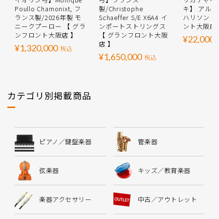
Poullo Chamonixt, フ
製/Christophe
キ】 アル
ランス製/2026年製 モ
Schaeffer S/E X6A4 イ
ハリソン 【
ニークプーロー 【 グラ
ンポートストリングス
ント大阪店
ンフロント大阪店 】
【 グランフロント大阪
¥22,000
店 】
¥1,320,000
税込
¥1,650,000
税込
カテゴリ別掲載商品
ピアノ／鍵盤楽器
管楽器
弦楽器
キッズ／教育楽器
楽器アクセサリー
中古／アウトレット