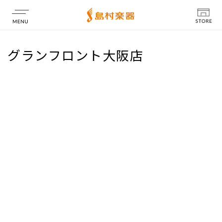
店舗情報
グランフロント大阪店