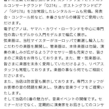
ルコンサートグランド「D274」、ボストングランドピア
ノ「GP178」を2台常設したレンタルルームも完備。発表
会・コンクール前など、本番さながらの練習でご使用いた
だけます。
電子ピアノは、ヤマハ・カワイ・ローランドを中心に専門
性の高いモデルから入門モデルまで幅広く展示。
弦楽器は、当社マイスターがヨーロッパで厳選し輸入した
こだわりの楽器を展開し、管楽器は、本体楽器は勿論、演
奏の楽しみが広がるようアクセサリー類も充実させ、皆さ
まのご来店をお待ちしております。また、管・弦楽器は、
皆さまに楽器を末永く愛用していただけるよう、リペアス
タッフも常駐しております。楽器の事なら何でもご相談く
ださいませ。
また、当店は防音室も展示しております。専門スタッフが
お客様の音の問題を解決し、快適な音楽ライフをご提案い
たします。
そして当店の1番の魅力が、音楽イベントの開催です。セ
ミナーだけでなく、定期的に演奏家をお招きしてのコンサ