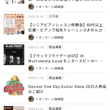
アノレッスン体験会】ご予約受付中♪
イオンモール岡崎店
その他
2025.12.01
【シニアピアノレッスン体験会】60代以上
応援！ピアノで指先トレーニング🎵のんびり
月2回のレッスン、始めてみませんか？
イオンモール岡崎店
商品情報
2025.11.28
【ブラックフライデー2025】IK
Multimedia iLoud モニタースピーカー 特
別特価【島村楽器岡崎店】
イオンモール岡崎店
商品情報
2025.11.25
Deviser One Day Guitar Show 2025入荷品
のご紹介
イオンモール岡崎店
商品情報
2025.11.21