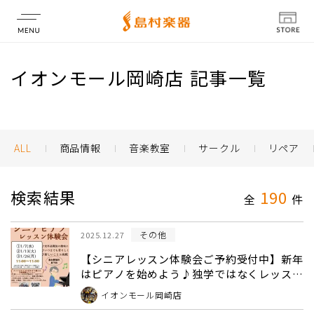
店舗情報
イオンモール岡崎店 記事一覧
ALL
商品情報
音楽教室
サークル
リペア
検索結果
190
全
件
その他
2025.12.27
【シニアレッスン体験会ご予約受付中】新年
はピアノを始めよう♪独学ではなくレッスン
に通うメリットとは？
イオンモール岡崎店