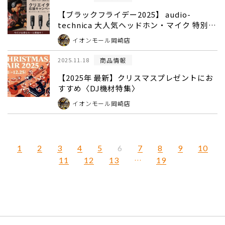
【ブラックフライデー2025】 audio-
technica 大人気ヘッドホン・マイク 特別特
価 – audio-technicaクリエイター応援キャ
イオンモール岡崎店
ンペーン
商品情報
2025.11.18
【2025年 最新】クリスマスプレゼントにお
すすめ〈DJ機材特集〉
イオンモール岡崎店
1
2
3
4
5
7
8
9
10
6
11
12
13
…
19