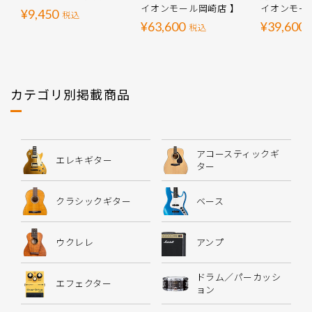
イオンモール岡崎店 】
イオンモー
¥9,450
税込
¥63,600
¥39,600
税込
カテゴリ別掲載商品
アコースティックギ
エレキギター
ター
クラシックギター
ベース
ウクレレ
アンプ
ドラム／パーカッシ
エフェクター
ョン