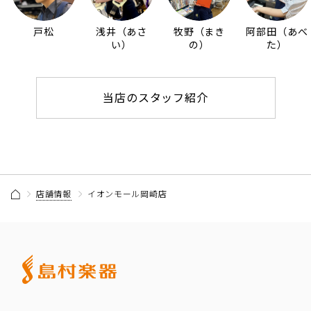
戸松
浅井（あさ
牧野（まき
阿部田（あべ
い）
の）
た）
当店のスタッフ紹介
店舗情報
イオンモール岡崎店