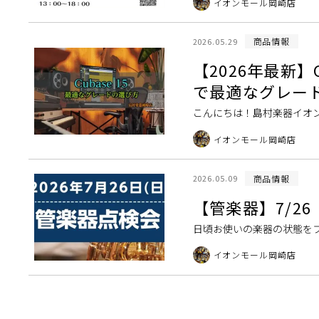
イオンモール岡崎店
っております。お […]
商品情報
2026.05.29
【2026年最新】
で最適なグレー
こんにちは！島村楽器イオン
して圧倒的な人気を誇る「Cu
イオンモール岡崎店
グレード […]
商品情報
2026.05.09
【管楽器】7/2
日頃お使いの楽器の状態を
す。 管楽器プレイヤーの皆
イオンモール岡崎店
（約半年ごと）を行う […]