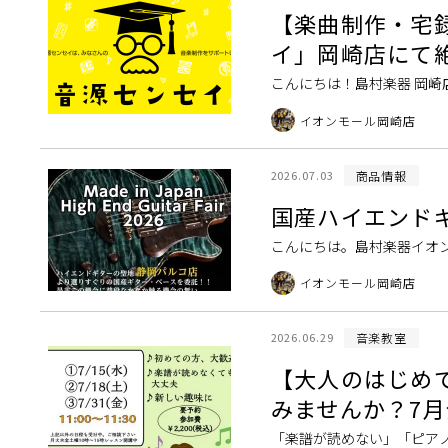
【楽曲制作・宅
イ」岡崎店にて
こんにちは！島村楽器 岡崎
い…」「ミックスのやり方
イオンモール岡崎店
お悩みをお持ちの […]
商品情報
2026.07.03
国産ハイエンド
こんにちは。島村楽器イオンモ
ハイエンドギターやベース
イオンモール岡崎店
のが多 […]
音楽教室
2026.06.29
【大人のはじめ
みませんか？7月
「楽譜が読めない」「ピア