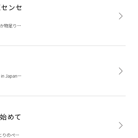
源センセ
何か物足りな
」 そんな
Japanの
出来ないも
を始めて
とりのペー