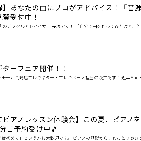
録】あなたの曲にプロがアドバイス！「音
絶賛受付中！
店のデジタルアドバイザー 長坂です！ 「自分で曲を作ってみたけど、
がこれで合っているか不安」「誰かに客観的なアドバイスをしてほしい！
ギターフェア開催！！
ール岡崎店エレキギター・エレキベース担当の浅井です！ 近年Made in 
が世界的に評価されております。 ただ、まだまだ岡崎店では触れる事の
てピアノレッスン体験会】この夏、ピアノ
分ご予約受け中🎵
ノは初めて」という方も大歓迎です。 ピアノの基礎から、おひとりおひ