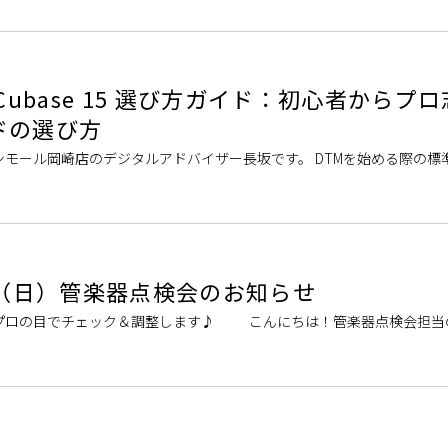
Cubase 15 選び方ガイド：初心者からプ
ドの選び方
モール岡崎店のデジタルアドバイザー長坂です。 DTMを始める際の標
base」。Cubaseには、無料の付属版からプロ仕様の最上位モデルま
6（日）管楽器点検会のお知らせ
プロの目でチェック＆調整します♪ こんにちは！管楽器点検会担当
様、お使いの楽器は定期的にメンテナンスされてますか？ 管楽器は定期