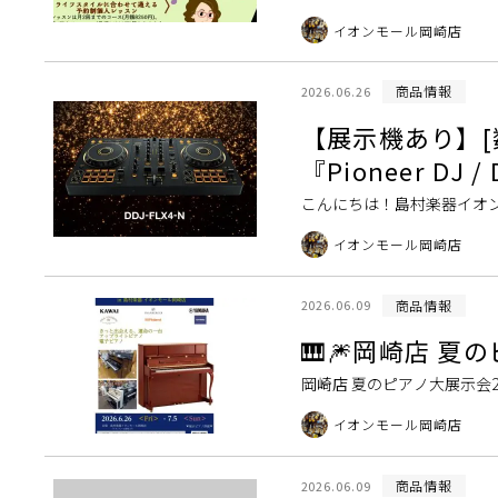
スに合わせて丁寧にレッス
イオンモール岡崎店
いただけます。 「昔 […]
商品情報
2026.06.26
【展示機あり】
『Pioneer DJ
こんにちは！島村楽器イオン
を誇る2チャンネルDJコントロ
イオンモール岡崎店
商品情報
2026.06.09
🎹🎆岡崎店 夏の
岡崎店 夏のピアノ大展示会
新品から中古まで豊富なライ
イオンモール岡崎店
入をお考えの […]
商品情報
2026.06.09