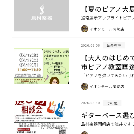
【夏のピアノ大
通常展示アップライトピアノ 展
レンバーガー） WILH.STE
イオンモール岡崎店
音楽教室
2026.06.06
【大人のはじめ
市ピアノ教室🎹
「ピアノを弾いてみたいけれ
ど、忘れてしまった」 そん
イオンモール岡崎店
動かし、音楽を楽 […]
その他
2026.05.30
ギターベース選
島村楽器岡崎店の浅井です
の選び方が分からない！！ 