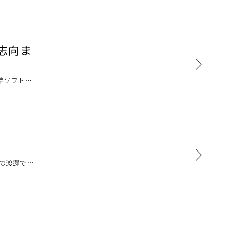
ロ志向ま
準ソフトと
でいくつかの
の渡邊で
的な点検