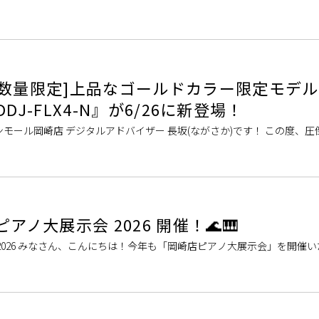
ンいたします。 楽譜が読めなくても、楽器に触れるのが初めてでも安心
[数量限定]上品なゴールドカラー限定モデル
 / DDJ-FLX4-N』が6/26に新登場！
モール岡崎店 デジタルアドバイザー 長坂(ながさか)です！ この度、圧
ーラー「DDJ-FLX4」に、待望の数量限定ゴールド仕様モデル「DDJ-FLX4-
ピアノ大展示会 2026 開催！🌊🎹
2026 みなさん、こんにちは！今年も「岡崎店ピアノ大展示会」を開催
ンナップの《アップライトピアノ》を取り揃えました！🎵 今年中にピ