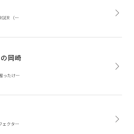
GER （プ
迎の岡崎
習ったけれ
です。指を
フェクター
 予約制とな