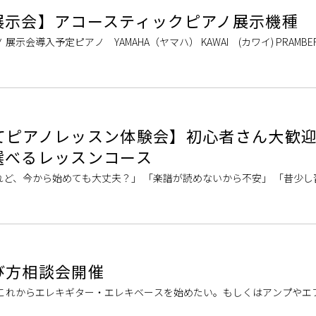
展示会】アコースティックピアノ展示機種
示会導入予定ピアノ YAMAHA（ヤマハ） KAWAI (カワイ) PRAMBER
INBERG(ウィルヘルム・スタインベルグ) ご成約特 […]
てピアノレッスン体験会】初心者さん大歓
選べるレッスンコース
ど、今から始めても大丈夫？」 「楽譜が読めないから不安」 「昔少し
な大人の方のための体験会です。 ピアノは何歳からでも始められる趣味
び方相談会開催
 これからエレキギター・エレキベースを始めたい。もしくはアンプやエ
そういった方々の商品選びのサポートをさせて頂きます！！ ご予約方法