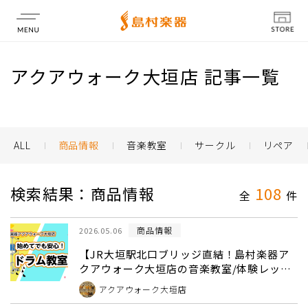
店舗情報
アクアウォーク大垣店 記事一覧
ALL
商品情報
音楽教室
サークル
リペア
検索結果：商品情報
108
全
件
商品情報
2026.05.06
【JR大垣駅北口ブリッジ直結！島村楽器ア
クアウォーク大垣店の音楽教室/体験レッス
ン24時間WEB受付】手ぶらでOK！ドラム教
アクアウォーク大垣店
室（曜日時間固定制レッスン）