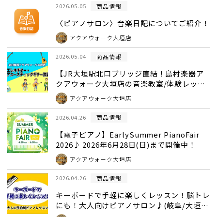
商品情報
2026.05.05
〈ピアノサロン〉音楽日記についてご紹介！
アクアウォーク大垣店
商品情報
2026.05.04
【JR大垣駅北口ブリッジ直結！島村楽器ア
クアウォーク大垣店の音楽教室/体験レッス
ン24時間WEB受付】エレキギター・アコー
アクアウォーク大垣店
スティックギター教室（曜日時間固定制レッ
スン）
商品情報
2026.04.26
【電子ピアノ】EarlySummer PianoFair
2026♪ 2026年6月28日(日)まで開催中！
アクアウォーク大垣店
商品情報
2026.04.26
キーボードで手軽に楽しくレッスン！脳トレ
にも！大人向けピアノサロン♪(岐阜/大垣/
揖斐/海津/養老)