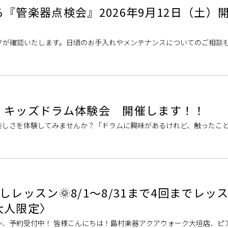
『管楽器点検会』2026年9月12日（土）
フが確認いたします。日頃のお手入れやメンテナンスについてのご相談
。 管楽器点検会とは 通常、店頭でお預かりした楽器はリペアセンター
！キッズドラム体験会 開催します！！
楽しさを体験してみませんか？「ドラムに興味があるけれど、触ったこ
てみたい」そんなお子さまにおすすめの体験会です。スタッフがスティ
しレッスン🌞8/1～8/31まで4回までレッ
大人限定〉
ン、予約受付中！ 皆様こんにちは！島村楽器アクアウォーク大垣店、ピ