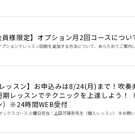
のための予約制レッスンミュージックサロンでは、🌞8/1～8/31まで
会員様限定】オプション月2回コースについ
オプションでレッスン回数を追加する方法について、あらためてご案内
おすすめポイント 会員様限定で、通常のレッスンに加えて、月2回分ま
レッスン】お申込みは8/24(月)まで！吹奏
短期レッスンでテクニックを上達しよう！
）※24時間WEB受付
サックスコース 火曜日担当：上田万璃奈先生（個人レッスン） ※お問
場合もございます。 木曜日担当：渡辺志穂先生（個人レッスン） ※お