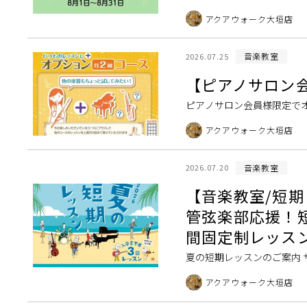
トラクターの大野です。大人
アクアウォーク大垣店
試しいただけ […]
音楽教室
2026.07.25
【ピアノサロン
ピアノサロン会員様限定で
オプションコースについて 
アクアウォーク大垣店
追加でご予約・ […]
音楽教室
2026.07.20
【音楽教室/短期
管弦楽部応援！
間固定制レッスン
夏の短期レッスンのご案内 
によってはご案内ができない
アクアウォーク大垣店
時期によっては […]