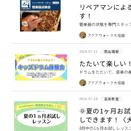
リペアマンによる
す！
管楽器の状態を専門スタッ
で、お気軽にご参加ください
アクアウォーク大垣店
整や修理のお見積も […]
商品情報
2026.07.31
たたいて楽しい
ドラムをたたいて、音楽の
「子どもに楽器を体験させ
アクアウォーク大垣店
やたたき方からご案内 […]
音楽教室
2026.07.28
🌞夏の1ヶ月お試
しできます！〈
8月中の1ヵ月お試しレッス