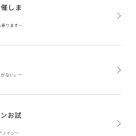
開催しま
も承りますの
へ送り、調
とがない」
ックの持ち方
スンお試
アノインス