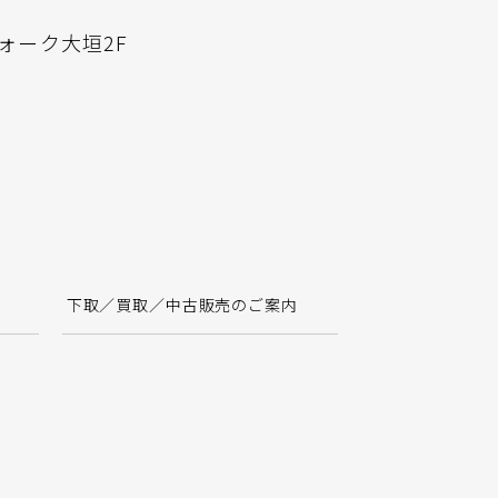
ウォーク大垣2F
下取／買取／中古販売のご案内