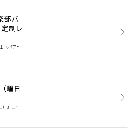
楽部バ
固定制レ
生（ペア・
当：森弘樹
！（曜日
ニ）』コー
スで通いたい