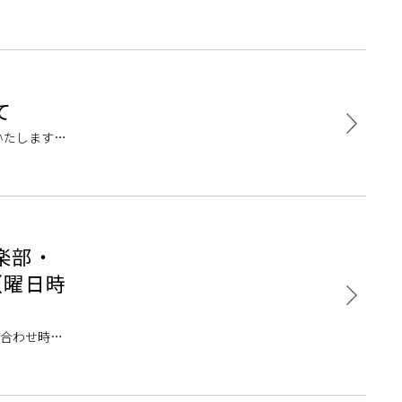
レッスンをお
て
いたします。
でレッスンを
楽部・
（曜日時
い合わせ時期
問い合わせ