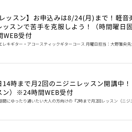
レッスン】お申込みは8/24(月)まで！軽音
レッスンで苦手を克服しよう！（時間曜日
間WEB受付
エレキギター・アコースティックギターコース 月曜日担当：大野雅央先
い合わせ時期によってはご案内ができない日時がございます。 木曜日担
日14時まで月2回のニジニレッスン開講中
ン）※24時間WEB受付
昼間にゆったり通いたい大人の方向けの『2時まで月2回レッスン（ニジ
メ ・平日お昼の時間を有効に使いたい方 ・月2回、ゆったりとしたペー