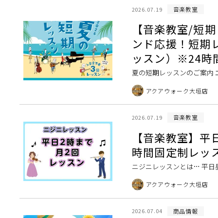
音楽教室
2026.07.19
【音楽教室/短期
ンド応援！短期
ッスン）※24時
夏の短期レッスンのご案内 
グループレッスン） ※お問
アクアウォーク大垣店
先生（グループレ […]
音楽教室
2026.07.19
【音楽教室】平
時間固定制レッス
ニジニレッスンとは… 平日
スです。 こんな方におスス
アクアウォーク大垣店
方 ・小さな […]
商品情報
2026.07.04