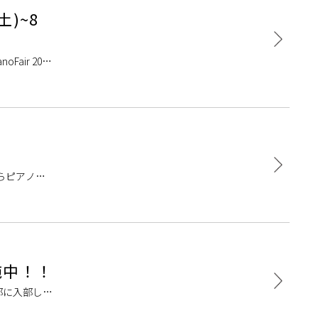
土)~8
ir 2026
…]
らピアノサ
ました！平日
施中！！
部に入部し
ガチャーを新