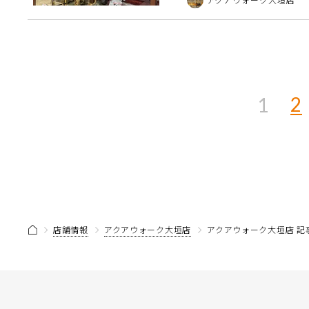
調して音色を変えたい！ […
2
1
店舗情報
アクアウォーク大垣店
アクアウォーク大垣店 記