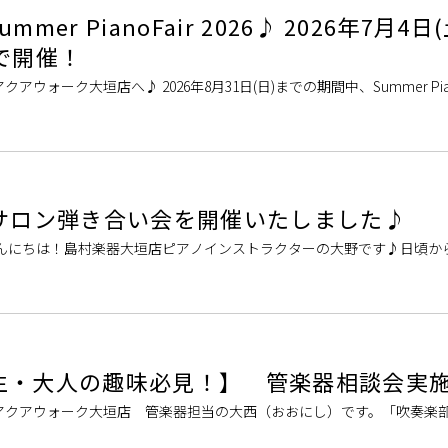
er PianoFair 2026♪ 2026年7月4日(
で開催！
ォーク大垣店へ♪ 2026年8月31日(日)までの期間中、Summer PianoFa
期間中に対象商品をご成約いただいた方には、素敵なプレゼントもご [
ノサロン弾き合い会を開催いたしました♪
こんにちは！島村楽器大垣店ピアノインストラクターの大野です♪日頃か
ただいている会員様同士で7月3日に「ピアノサロン弾き合い会」を行い
生・大人の趣味必見！】 管楽器相談会実
アクアウォーク大垣店 管楽器担当の大西（おおにし）です。「吹奏楽
ている」「自分の今のレベルに合う楽器はどれ？」「マウスピースやリ