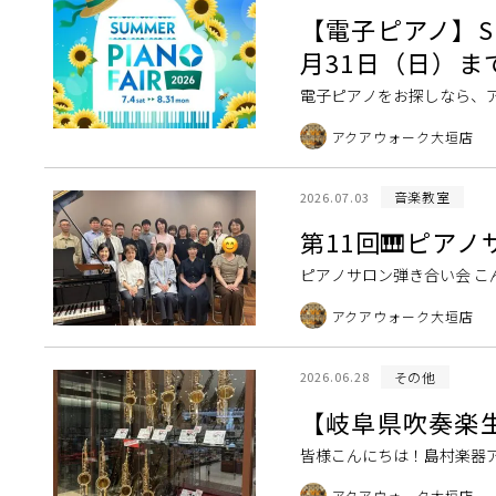
【電子ピアノ】Summ
月31日（日）ま
電子ピアノをお探しなら、アクアウ
を開催しております！フェア
アクアウォーク大垣店
音楽教室
2026.07.03
第11回🎹ピア
ピアノサロン弾き合い会 
ロンのレッスンにお越しい
アクアウォーク大垣店
のお忙しい中お集ま […]
その他
2026.06.28
【岐阜県吹奏楽
皆様こんにちは！島村楽器
て、マイ楽器の購入を迷っ
アクアウォーク大垣店