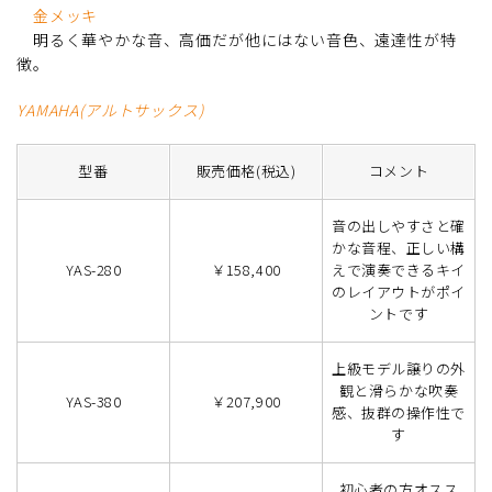
金メッキ
明るく華やかな音、高価だが他にはない音色、遠達性が特
徴。
YAMAHA(アルトサックス)
型番
販売価格(税込)
コメント
音の出しやすさと確
かな音程、正しい構
YAS-280
￥158,400
えで演奏できるキイ
のレイアウトがポイ
ントです
上級モデル譲りの外
観と滑らかな吹奏
YAS-380
￥207,900
感、抜群の操作性で
す
初心者の方オスス