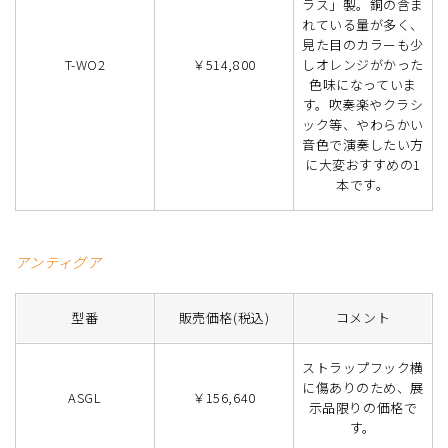
ラス」製。銅の含ま
れている量が多く、
見た目のカラーも少
T-WO2
￥514,800
しオレンジがかった
色味になっていま
す。吹奏楽やクラシ
ック等、やわらかい
音色で演奏したい方
に大変おすすめの1
本です。
アンティグア
型番
販売価格(税込)
コメント
ストラップフック横
に傷ありのため、展
ASGL
￥156,640
示品限りの価格で
す。