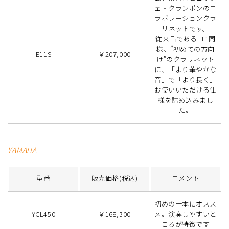
ェ・クランポンのコ
ラボレーションクラ
リネットです。
従来品であるE11同
様、”初めての方向
E11S
￥207,000
け”のクラリネット
に、「より華やかな
音」で「より長く」
お使いいただける仕
様を詰め込みまし
た。
YAMAHA
型番
販売価格(税込)
コメント
初めの一本にオスス
YCL450
￥168,300
メ。演奏しやすいと
ころが特徴です