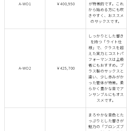
A-WO1
￥400,950
が特徴的です。これ
から始める方にも吹
きやすく、おススメ
のサックスです。
しっかりとした響き
を持つ「ライト仕
様」で、クラスを超
えた実力とコストパ
フォーマンスは上級
者にもおすすめ。ブ
A-WO2
￥425,700
ラス製のサックスと
違い、少し赤みがか
った管体が特徴。柔
らかく豊かな音でア
ンサンブルにもオス
スメです。
まろやかな音色とた
っぷりとした響きが
魅力の「ブロンズブ