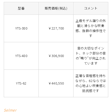
型番
販売価格(税込)
コメント
上級モデル譲りの外
観と滑らかな吹奏
YTS-380
￥227,700
感、抜群の操作性で
す
音の大切なポイン
ト、ネック部分の音
YTS-480
￥306,900
の"鳴り"が向上され
ています
正確な音程感を持ち
ながら、62ならでは
YTS-62
￥440,550
の心地よい吹奏感と
抵抗感です
Selmer