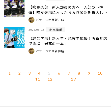
【吹奏楽部 新入部員の方へ 入部の下準
備】吹奏楽部に入ったら＆管楽器を購入した
らまずはコレ！迷わず揃う「管楽器お手入れ
パサージオ西新井店
セット」！
商品情報
2026.05.02
【軽音学部】新入生・現役生応援！西新井店
で選ぶ「最高の一本」
パサージオ西新井店
1
2
3
4
6
7
8
9
10
5
11
12
…
19