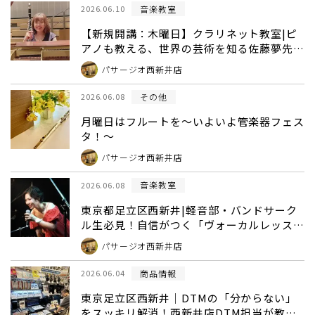
音楽教室
2026.06.10
【新規開講：木曜日】クラリネット教室|ピ
アノも教える、世界の芸術を知る佐藤夢先生
のハイブリッド音楽レッスンスンレッスンス
パサージオ西新井店
タート！|東京足立区西新井
その他
2026.06.08
月曜日はフルートを～いよいよ管楽器フェス
タ！～
パサージオ西新井店
音楽教室
2026.06.08
東京都足立区西新井|軽音部・バンドサーク
ル生必見！自信がつく「ヴォーカルレッス
ン」でステージを沸かせよう♪
パサージオ西新井店
商品情報
2026.06.04
東京足立区西新井｜DTMの「分からない」
をスッキリ解消！西新井店DTM担当が教え