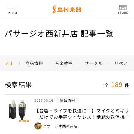
店舗情報
パサージオ西新井店 記事一覧
ALL
商品情報
音楽教室
サークル
リペア
検索結果
189
全
件
商品情報
2026.06.16
【音響・ライブを快適に！】マイクとミキサ
ーだけでお手軽ワイヤレス！話題の送信機＆
受信機セット【XV-U3】を島村楽器 パサー
パサージオ西新井店
ジオ西新井店で体験しよう！