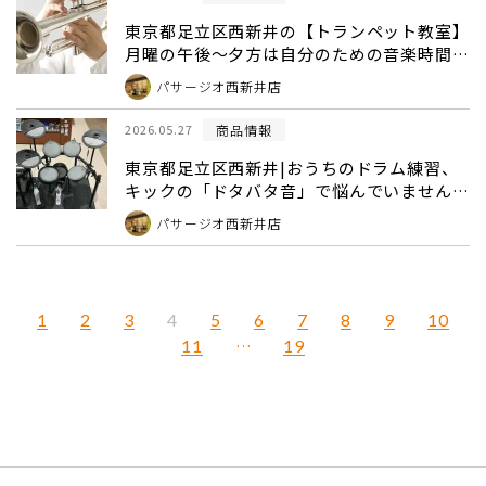
東京都足立区西新井の【トランペット教室】
月曜の午後〜夕方は自分のための音楽時間！
学生さんから大人の方まで大歓迎
パサージオ西新井店
商品情報
2026.05.27
東京都足立区西新井|おうちのドラム練習、
キックの「ドタバタ音」で悩んでいません
か？
パサージオ西新井店
1
2
3
5
6
7
8
9
10
4
11
…
19