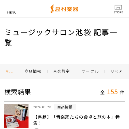
店舗情報
ミュージックサロン池袋 記事一
覧
ALL
商品情報
音楽教室
サークル
リペア
検索結果
155
全
件
商品情報
2026.01.20
【書籍】「音楽家たちの食卓と旅の本」特
集！