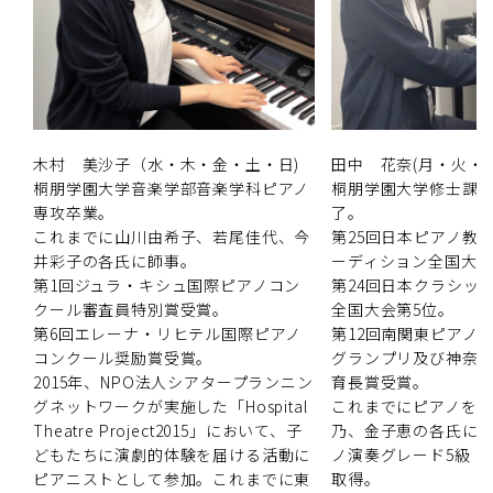
木村 美沙子（水・木・金・土・日)
田中 花奈(月・火・
桐朋学園大学音楽学部音楽学科ピアノ
桐朋学園大学修士課
専攻卒業。
了。
これまでに山川由希子、若尾佳代、今
第25回日本ピアノ教
井彩子の各氏に師事。
ーディション全国大
第1回ジュラ・キシュ国際ピアノコン
第24回日本クラシッ
クール審査員特別賞受賞。
全国大会第5位。
第6回エレーナ・リヒテル国際ピアノ
第12回南関東ピアノ
コンクール奨励賞受賞。
グランプリ及び神奈
2015年、NPO法人シアタープランニン
育長賞受賞。
グネットワークが実施した「Hospital
これまでにピアノを
Theatre Project2015」において、子
乃、金子恵の各氏に
どもたちに演劇的体験を届ける活動に
ノ演奏グレード5級・
ピアニストとして参加。これまでに東
取得。