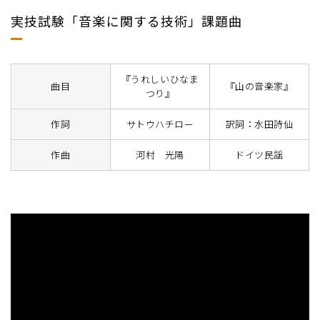
実技試験「音楽に関する技術」課題曲
『うれしいひなま
曲目
『山の音楽家』
つり』
作詞
サトウハチロー
訳詞：水田詩仙
作曲
河村 光陽
ドイツ民謡