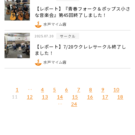
【レポート】『青春フォーク＆ポップス小さ
な音楽会』第45回終了しました！
水戸マイム店
サークル
2025.07.20
【レポート】7/20ウクレレサークル終了し
ました！
水戸マイム店
1
…
4
5
6
7
8
9
10
12
13
14
15
16
17
18
11
…
24