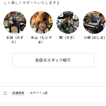
しく楽しくサポートいたします♪
水田（みず
本山（もとや
関（せき）
小嶋 (おじま)
た）
ま）
当店のスタッフ紹介
店舗情報
水戸マイム店