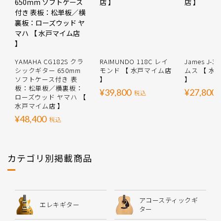
YAMAHA CG182S クラ
RAIMUNDO 118C レイ
James J-3
シックギター 650mm
モンド 【 水戸マイム店
ムス 【 水
ソフトケース付き 表
】
】
板：松単板／横裏板：
¥39,800
¥27,800
税込
ローズウッド ヤマハ 【
水戸マイム店 】
¥48,400
税込
カテゴリ別掲載商品
アコースティックギ
エレキギター
ター