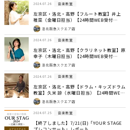
音楽教室
2024.07.26
左京区・洛北・高野【フルート教室】井上
稚菜（金曜日担当）【24時間WEB受付
中！】
洛北阪急スクエア店
音楽教室
2024.07.26
左京区・洛北・高野【クラリネット教室】原
幸子（木曜日担当）【24時間WEB受付
中！】
洛北阪急スクエア店
音楽教室
2024.07.26
左京区・洛北・高野【ドラム・キッズドラム
教室】久米 諒（水曜日担当）【24時間WEB
受付中！】
洛北阪急スクエア店
音楽教室
2024.07.25
【終了しました】7/21(日)「YOUR STAGE
プレコンサート」レポート