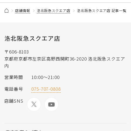
店舗情報
洛北阪急スクエア店
洛北阪急スクエア店 記事一覧
洛北阪急スクエア店
〒606-8103
京都府京都市左京区高野西開町36-2020 洛北阪急スクエア
内
営業時間
10:00〜21:00
電話番号
075-707-0808
店舗SNS