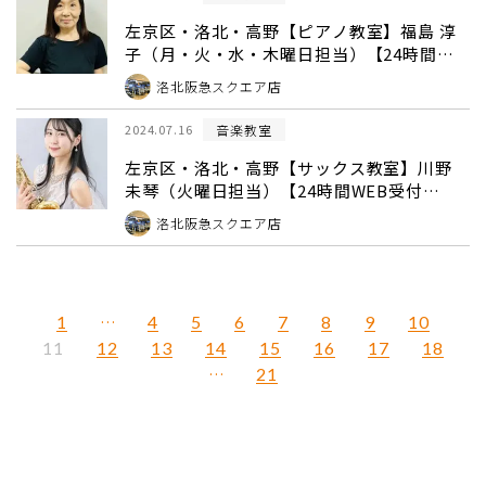
左京区・洛北・高野【ピアノ教室】福島 淳
子（月・火・水・木曜日担当）【24時間
WEB受付中！】
洛北阪急スクエア店
音楽教室
2024.07.16
左京区・洛北・高野【サックス教室】川野
未琴（火曜日担当）【24時間WEB受付
中！】
洛北阪急スクエア店
1
…
4
5
6
7
8
9
10
12
13
14
15
16
17
18
11
…
21