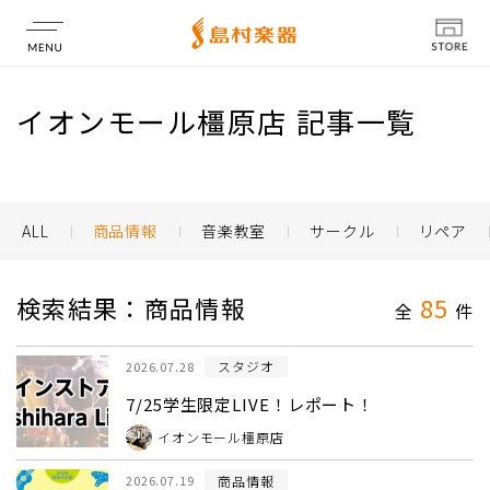
店舗情報
イオンモール橿原店 記事一覧
ALL
商品情報
音楽教室
サークル
リペア
検索結果：商品情報
85
全
件
スタジオ
2026.07.28
7/25学生限定LIVE！レポート！
イオンモール橿原店
商品情報
2026.07.19