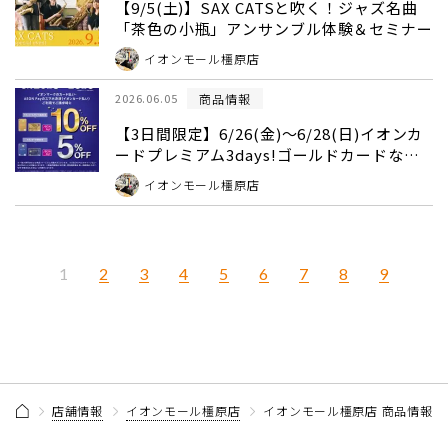
【9/5(土)】SAX CATSと吹く！ジャズ名曲
「茶色の小瓶」アンサンブル体験＆セミナー
イオンモール橿原店
商品情報
2026.06.05
【3日間限定】6/26(金)～6/28(日)イオンカ
ードプレミアム3days!ゴールドカードなら
10%OFF！！
イオンモール橿原店
2
3
4
5
6
7
8
9
1
店舗情報
イオンモール橿原店
イオンモール橿原店 商品情報 