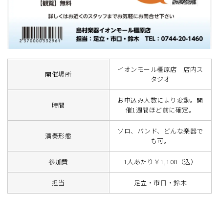
イオンモール橿原店 店内ス
開催場所
タジオ
お申込み人数により変動。開
時間
催1週間ほど前に確定。
ソロ、バンド、どんな楽器で
演奏形態
も可。
参加費
1人あたり￥1,100（込）
担当
足立・市口・鈴木