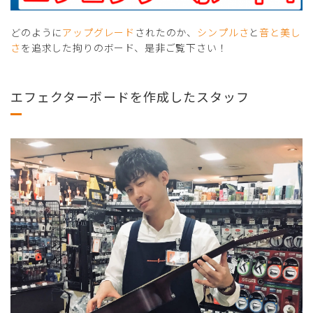
どのように
アップグレード
されたのか、
シンプルさ
と
音と美し
さ
を追求した拘りのボード、是非ご覧下さい！
エフェクターボードを作成したスタッフ