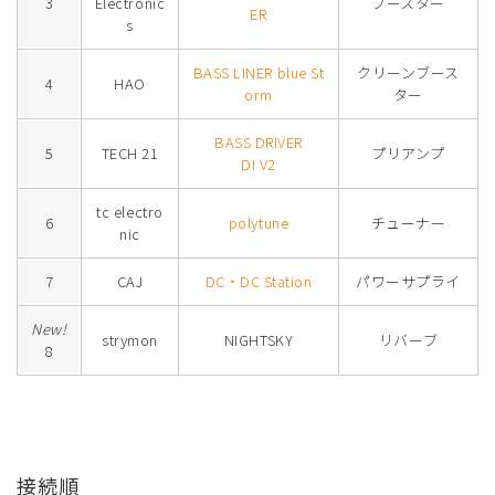
3
Electronic
ブースター
ER
s
BASS LINER blue St
クリーンブース
4
HAO
orm
ター
BASS DRIVER
5
TECH 21
プリアンプ
DI V2
tc electro
6
polytune
チューナー
nic
7
CAJ
DC・DC Station
パワーサプライ
New!
strymon
NIGHTSKY
リバーブ
8
接続順