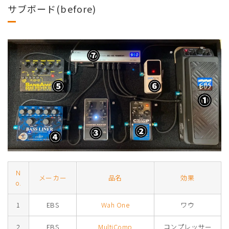
サブボード(before)
N
メーカー
品名
効果
o.
1
EBS
Wah One
ワウ
2
EBS
MultiComp
コンプレッサー