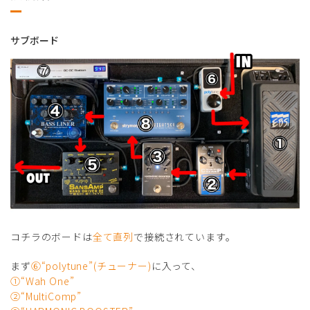
サブボード
コチラのボードは
全て直列
で接続されています。
まず
⑥“polytune”(チューナー)
に入って、
①“Wah One”
②“MultiComp”