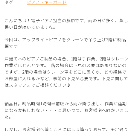
タグ
ピアノ・キーボード
こんにちは！電子ピアノ担当の藤原です。雨の日が多く、蒸し
暑い日が続いていますね。
今回は、アップライトピアノをクレーンで吊り上げ2階に納品
編です！
戸建てへのピアノご納品の場合、1階は手作業、2階はクレーン
作業がほとんどです。1階の場合は下見の必要はあまりないの
ですが、2階の場合はクレーン車をどこに置くか、どの経路で
お部屋に入れるかなど、事前の下見が必要です。下見に関して
はスタッフまでご相談ください♪
納品日。納品時間1時間半前頃から雨が降り出し、作業が延期
になるかもしれない・・・と思いつつ、お客様宅へ向かいまし
た。
しかし、お客様宅へ着くころにはほぼ降っておらず、予定通り