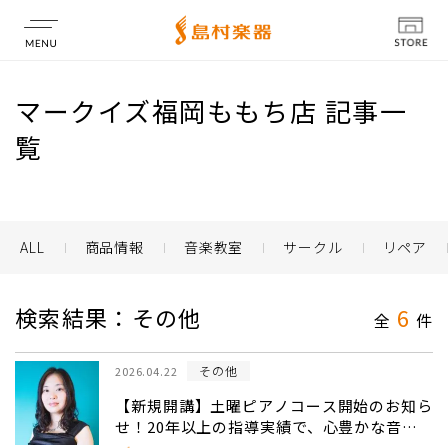
店舗情報
マークイズ福岡ももち店 記事一
覧
ALL
商品情報
音楽教室
サークル
リペア
検索結果：その他
6
全
件
その他
2026.04.22
【新規開講】土曜ピアノコース開始のお知ら
せ！20年以上の指導実績で、心豊かな音楽
体験をお届けします♪