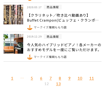
商品情報
2020.03.17
【クラリネット／吹き比べ動画あり】
Buffet Crampon(ビュッフェ・クランポン)
購入するなら、福岡ももち店へ！（2023年5
マークイズ福岡ももち店
月更新）
商品情報
2019.12.29
今人気のハイブリッドピアノ！各メーカーの
おすすめモデルを一度にご覧いただけます。
マークイズ福岡ももち店
1
…
5
6
7
8
9
10
11
13
12