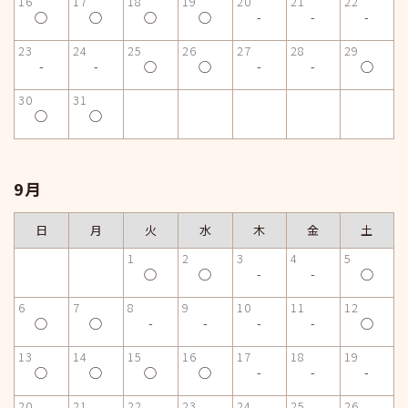
16
17
18
19
20
21
22
◯
◯
◯
◯
-
-
-
23
24
25
26
27
28
29
-
-
◯
◯
-
-
◯
30
31
◯
◯
9月
日
月
火
水
木
金
土
1
2
3
4
5
◯
◯
-
-
◯
6
7
8
9
10
11
12
◯
◯
-
-
-
-
◯
13
14
15
16
17
18
19
◯
◯
◯
◯
-
-
-
20
21
22
23
24
25
26