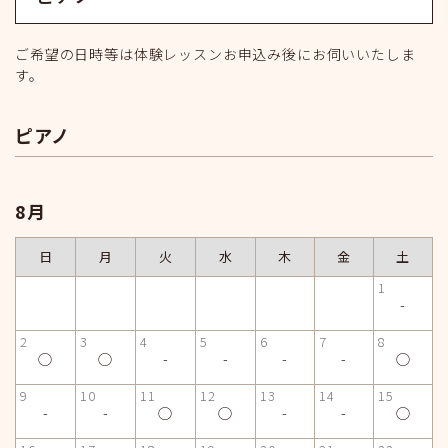
ご希望の日時等は体験レッスンお申込み後にお伺いいたしま
す。
ピアノ
8月
日
月
火
水
木
金
土
1
-
2
3
4
5
6
7
8
◯
◯
-
-
-
-
◯
9
10
11
12
13
14
15
-
-
◯
◯
-
-
◯