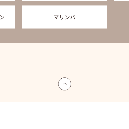
ン
マリンバ
上へ戻る