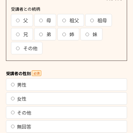
受講者との続柄
父
母
祖父
祖母
兄
弟
姉
妹
その他
受講者の性別
必須
男性
女性
その他
無回答