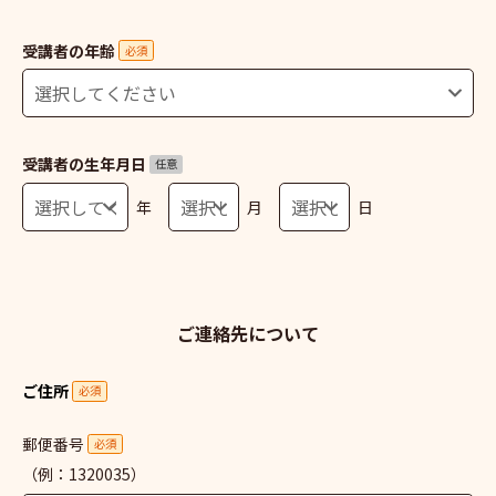
受講者の年齢
必須
受講者の生年月日
任意
年
月
日
ご連絡先について
ご住所
必須
郵便番号
必須
（例：1320035）