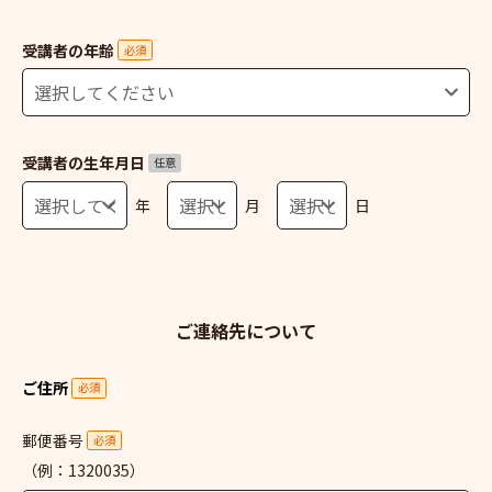
受講者の年齢
必須
受講者の生年月日
任意
年
月
日
ご連絡先について
ご住所
必須
郵便番号
必須
（例：1320035）