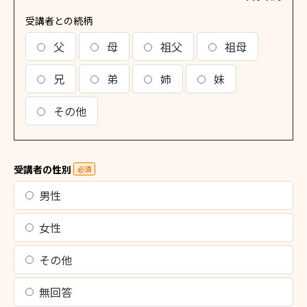
受講者との続柄
父
母
祖父
祖母
兄
弟
姉
妹
その他
受講者の性別
必須
男性
女性
その他
無回答