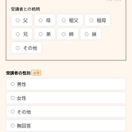
受講者との続柄
父
母
祖父
祖母
兄
弟
姉
妹
その他
受講者の性別
必須
男性
女性
その他
無回答