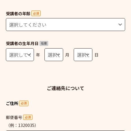
受講者の年齢
必須
受講者の生年月日
任意
年
月
日
ご連絡先について
ご住所
必須
郵便番号
必須
（例：1320035）