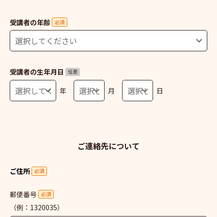
受講者の年齢
必須
受講者の生年月日
任意
年
月
日
ご連絡先について
ご住所
必須
郵便番号
必須
（例：1320035）