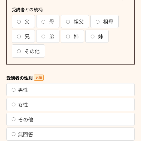
受講者との続柄
父
母
祖父
祖母
兄
弟
姉
妹
その他
受講者の性別
必須
男性
女性
その他
無回答